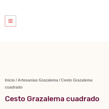
Ir
al
contenido
MAIN
MENU
Inicio
/
Artesanias Grazalema
/ Cesto Grazalema
cuadrado
Cesto Grazalema cuadrado