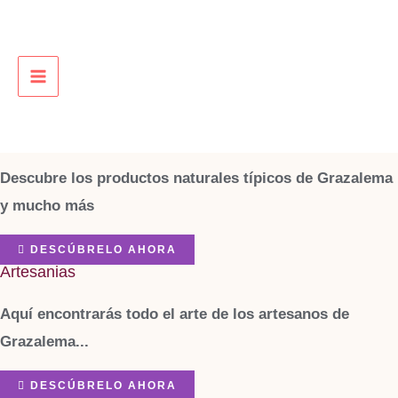
Descubre Grazalema
Ir
Nuestros Tesoros
al
contenido
a tu alcance
MAIN
CATÁLOGO
MENU
Alimentación y Salud
Descubre los productos naturales típicos de Grazalema
y mucho más
DESCÚBRELO AHORA
Artesanias
Aquí encontrarás todo el arte de los artesanos de
Grazalema...
DESCÚBRELO AHORA