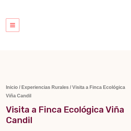
Ir
al
contenido
MAIN
MENU
Inicio
/
Experiencias Rurales
/ Visita a Finca Ecológica
Viña Candil
Visita a Finca Ecológica Viña
Candil