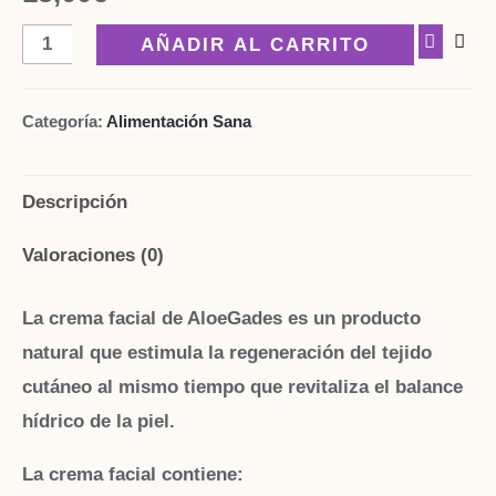
crema
AÑADIR AL CARRITO
facial
de
Categoría:
Alimentación Sana
aloe
vera
Descripción
regenerante
e
Valoraciones (0)
hidratante
50
La crema facial de AloeGades es un producto
ml
natural que estimula la regeneración del tejido
cantidad
cutáneo al mismo tiempo que revitaliza el balance
hídrico de la piel.
La crema facial contiene: