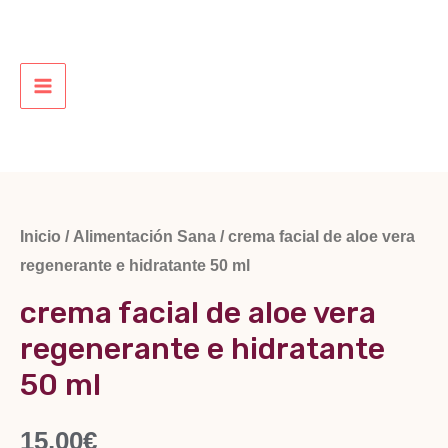
Ir
al
contenido
MAIN
MENU
Inicio
/
Alimentación Sana
/ crema facial de aloe vera
regenerante e hidratante 50 ml
crema facial de aloe vera
regenerante e hidratante
50 ml
15,00
€