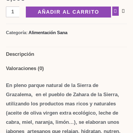
Jabones
AÑADIR AL CARRITO
Artesanos
de
Categoría:
Alimentación Sana
aceite
de
Descripción
oliva
virgen
Valoraciones (0)
extra
ecológico
En pleno parque natural de la Sierra de
cantidad
Grazalema, en el pueblo de Zahara de la Sierra,
utilizando los productos mas ricos y naturales
(aceite de oliva virgen extra ecológico, leche de
cabra, miel, naranja, limón…), se elaboran unos
jabones artesanos que relajan, hidratan, nutren,