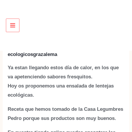
Ir
al
contenido
Ensalada fria de lentejas
MAIN
ecologicas
MENU
Deja un comentario
/
Noticias
/ Por
ecologicosgrazalema
Ya estan llegando estos día de calor, en los que
va apetenciendo sabores fresquitos.
Hoy os proponemos una ensalada de lentejas
ecológicas.
Receta que hemos tomado de la Casa Legumbres
Pedro porque sus productos son muy buenos.