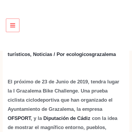
Ir
al
contenido
Grazalema, un lugar para el
MAIN
Ciclismo.
MENU
Deja un comentario
/
Eventos culturales y
turísticos
,
Noticias
/ Por
ecologicosgrazalema
El próximo de 23 de Junio de 2019, tendra lugar
la I Grazalema Bike Challenge. Una prueba
ciclista ciclodeportiva que han organizado el
Ayuntamiento de Grazalema, la empresa
OFSPORT
, y la
Diputación de Cádiz
con la idea
de mostrar el magnífico entorno, pueblos,