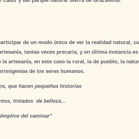
Cádiz y del parque natural Sierra de Grazalema.
ticipar de un modo único de ver la realidad natural, cult
artesanía, tantas veces precaria, y en última instancia 
la artesanía, en este caso la rural, la de pueblo, la natu
 primigenias de los seres humanos.
os, que hacen pequeñas historias
entos, tintados de belleza…
cómplice del caminar”