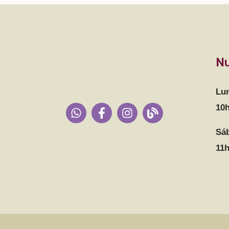
Nu
Lun
10h
Sá
11h