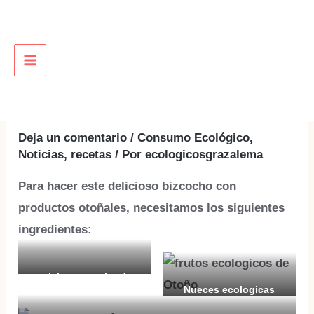
Ir
al
contenido
RECETA DE BIZCOCHO
MAIN
ECOLOGICO DE CALABAZA
MENU
Y NUECES
Deja un comentario
/
Consumo Ecológico
,
Noticias
,
recetas
/ Por
ecologicosgrazalema
Para hacer este delicioso bizcocho con
productos otoñales, necesitamos los siguientes
ingredientes:
calabaza cacahuete
Nueces ecologicas