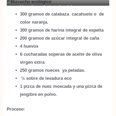
bizcocho ecologicos de calabaza y nueces
300 gramos de
calabaza
cacahuete o de
color naranja.
300 gramos de harina
integral de espelta
200 gramos de
azúcar integral de caña
4
huevos
6 cucharadas soperas de
aceite de oliva
virgen extra
250 gramos
nueces
ya peladas.
½ sobre de
levadura eco
1 pizca de
nuez moscada
y una pizca de
jengibre en polvo.
Proceso: