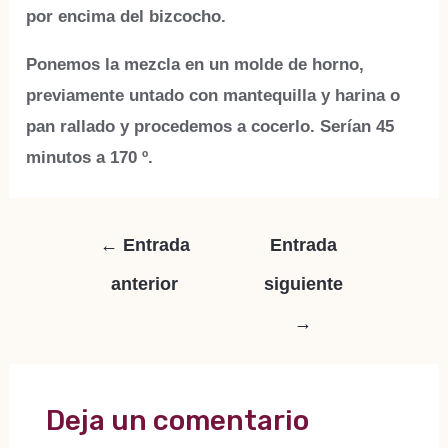
por encima del bizcocho.
Ponemos la mezcla en un molde de horno,
previamente untado con mantequilla y harina o
pan rallado y procedemos a cocerlo.
Serían 45
minutos a 170 º.
Navegación
←
Entrada
Entrada
de
anterior
siguiente
entradas
→
Deja un comentario