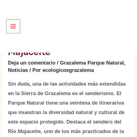
Ir
al
contenido
MAIN
Senderismo por el río
MENU
Majaceite
Deja un comentario
/
Grazalema Parque Natural
,
Noticias
/ Por
ecologicosgrazalema
Sin duda, una de las actividades más extendidas
en la Sierra de Grazalema es el senderismo. El
Parque Natural tiene una veintena de itinerarios
que muestran la diversidad natural y cultural de
este espacio protegido. Destaca el sendero del
Río Majaceite, uno de los más practicados de la